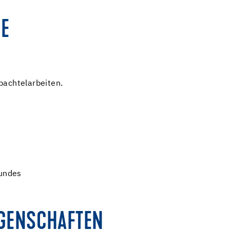
E
pachtelarbeiten.
t
rundes
IGENSCHAFTEN