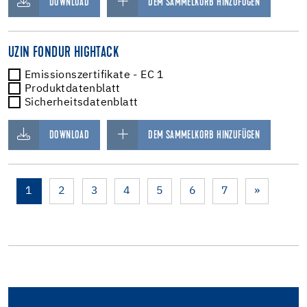
DOWNLOAD
DEM SAMMELKORB HINZUFÜGEN
UZIN FONDUR HIGHTACK
Emissionszertifikate - EC 1
Produktdatenblatt
Sicherheitsdatenblatt
DOWNLOAD
DEM SAMMELKORB HINZUFÜGEN
1
2
3
4
5
6
7
»