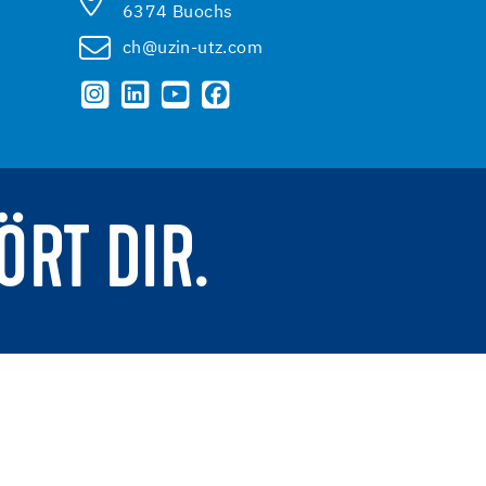
6374 Buochs
ch@uzin-utz.com
ÖRT DIR.