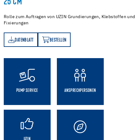
25 CM
Rolle zum Auftragen von UZIN Grundierungen, Klebstoffen und
Fixierungen
DATENBLATT
BESTELLEN
TT
BESTELLEN
PUMP SERVICE
ANSPRECHPERSONEN
UZIN