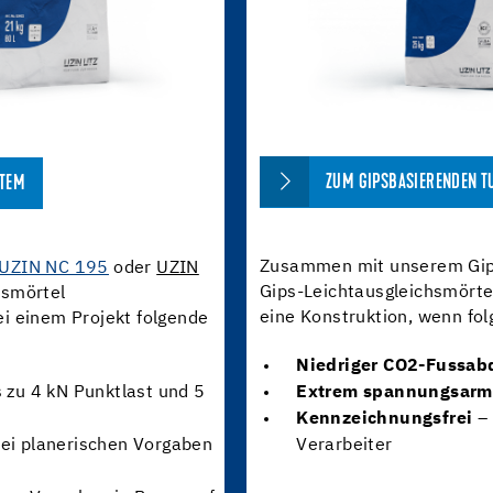
ZUM GIPSBASIERENDEN 
STEM
Zusammen mit unserem Gip
UZIN NC 195
oder
UZIN
Gips-Leichtausgleichsmört
hsmörtel
eine Konstruktion, wenn fol
ei einem Projekt folgende
Niedriger CO2-Fussab
 zu 4 kN Punktlast und 5
Extrem spannungsarm
Kennzeichnungsfrei
–
ei planerischen Vorgaben
Verarbeiter