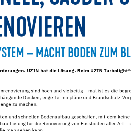
ENOVIEREN
YSTEM – MACHT BODEN ZUM B
derungen. UZIN hat die Lösung. Beim UZIN Turbolight®-S
renovierung sind hoch und vielseitig – mal ist es die begr
chhängende Decken, enge Terminpläne und Brandschutz-Vor
llenge zu machen.
hten und schnellen Bodenaufbau geschaffen, mit dem keine H
fbau-Lösung für die Renovierung von Fussböden aller Art 
 die man sehen kann.