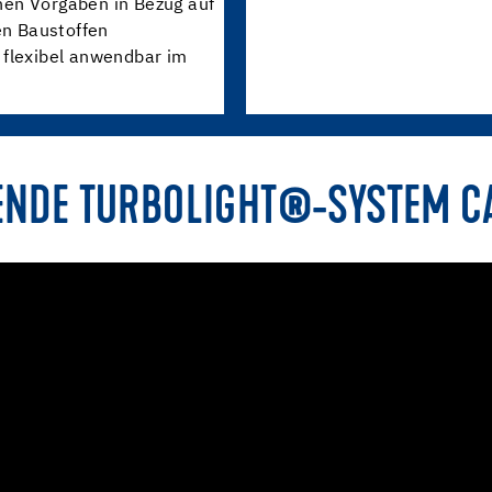
hen Vorgaben in Bezug auf
en Baustoffen
 flexibel anwendbar im
ENDE TURBOLIGHT®-SYSTEM C