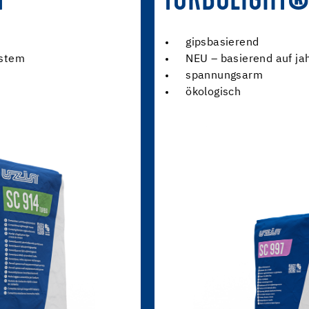
M
TURBOLIGHT®
gipsbasierend
ystem
NEU – basierend auf ja
spannungsarm
ökologisch