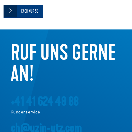
FACHKURSE
RUF UNS GERNE
AN!
+41 41 624 48 88
Kundenservice
ch@uzin-utz.com