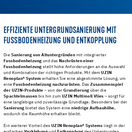
EFFIZIENTE UNTERGRUNDSANIERUNG MIT
FUSSBODENHEIZUNG UND ENTKOPPLUNG
Die
Sanierung von Altuntergründen
mit integrierter
Fussbodenheizung
und das
Nachrüsten einer
Fussbodenheizung
stellt hohe Anforderungen an die Auswahl
und Kombination der richtigen Produkte. Mit dem
UZIN
Renoplan® System
erhalten Sie eine abgestimmte Lösung, um
eine
Fussbodenheizung nachzurüsten
. Das
Zusammenspiel
der UZIN-Produkte
– von der
Grundierung
über die
Spachtelmassen
bis hin zum
UZIN Multimoll Vlies
– sorgt für
eine langlebige und zuverlässige Grundlage. Besonders bei der
Sanierung
bietet das System eine
niedrige Aufbauhöhe
,
wodurch die Raumhöhe erhalten bleibt.
Ein weiterer Vorteil des
UZIN Renoplan® Systems
liegt in der
einfachen
Verklebung
und
Entkopplung
des Untergrundes.