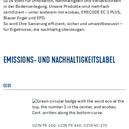
UZIN steht für Innovation, Nachhaltigkeit und Verlässlichkeit
in der Bodenverlegung. Unsere Produkte sind mehrfach
zertifiziert – unter anderem mit ecobau, EMICODE EC 1 PLUS,
Blauer Engel und EPD.
So wird Ihre Sanierung effizient, sicher und umweltbewusst –
für Ergebnisse, die nachhaltig überzeugen.
EMISSIONS- UND NACHHALTIGKEITSLABEL
ECO1
E
UZIN PE 260, UZIN PE 460, UZIN NC 170