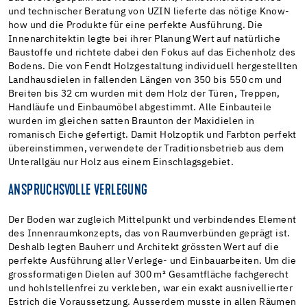
und technischer Beratung von UZIN lieferte das nötige Know-
how und die Produkte für eine perfekte Ausführung. Die
Innenarchitektin legte bei ihrer Planung Wert auf natürliche
Baustoffe und richtete dabei den Fokus auf das Eichenholz des
Bodens. Die von Fendt Holzgestaltung individuell hergestellten
Landhausdielen in fallenden Längen von 350 bis 550 cm und
Breiten bis 32 cm wurden mit dem Holz der Türen, Treppen,
Handläufe und Einbaumöbel abgestimmt. Alle Einbauteile
wurden im gleichen satten Braunton der Maxidielen in
romanisch Eiche gefertigt. Damit Holzoptik und Farbton perfekt
übereinstimmen, verwendete der Traditionsbetrieb aus dem
Unterallgäu nur Holz aus einem Einschlagsgebiet.
ANSPRUCHSVOLLE VERLEGUNG
Der Boden war zugleich Mittelpunkt und verbindendes Element
des Innenraumkonzepts, das von Raumverbünden geprägt ist.
Deshalb legten Bauherr und Architekt grössten Wert auf die
perfekte Ausführung aller Verlege- und Einbauarbeiten. Um die
grossformatigen Dielen auf 300 m² Gesamtfläche fachgerecht
und hohlstellenfrei zu verkleben, war ein exakt ausnivellierter
Estrich die Voraussetzung. Ausserdem musste in allen Räumen