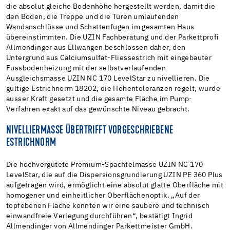
die absolut gleiche Bodenhöhe hergestellt werden, damit die
den Boden, die Treppe und die Türen umlaufenden
Wandanschlüsse und Schattenfugen im gesamten Haus
übereinstimmten. Die UZIN Fachberatung und der Parkettprofi
Allmendinger aus Ellwangen beschlossen daher, den
Untergrund aus Calciumsulfat-Fliessestrich mit eingebauter
Fussbodenheizung mit der selbstverlaufenden
Ausgleichsmasse UZIN NC 170 LevelStar zu nivellieren. Die
gültige Estrichnorm 18202, die Höhentoleranzen regelt, wurde
ausser Kraft gesetzt und die gesamte Fläche im Pump-
Verfahren exakt auf das gewünschte Niveau gebracht.
NIVELLIERMASSE ÜBERTRIFFT VORGESCHRIEBENE
ESTRICHNORM
Die hochvergütete Premium-Spachtelmasse UZIN NC 170
LevelStar, die auf die Dispersionsgrundierung UZIN PE 360 Plus
aufgetragen wird, ermöglicht eine absolut glatte Oberfläche mit
homogener und einheitlicher Oberflächenoptik. „Auf der
topfebenen Fläche konnten wir eine saubere und technisch
einwandfreie Verlegung durchführen“, bestätigt Ingrid
Allmendinger von Allmendinger Parkettmeister GmbH.