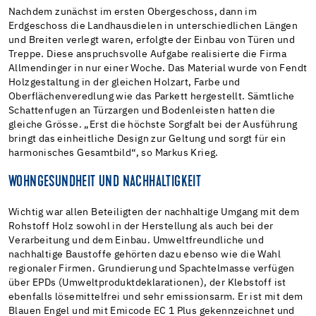
Nachdem zunächst im ersten Obergeschoss, dann im
Erdgeschoss die Landhausdielen in unterschiedlichen Längen
und Breiten verlegt waren, erfolgte der Einbau von Türen und
Treppe. Diese anspruchsvolle Aufgabe realisierte die Firma
Allmendinger in nur einer Woche. Das Material wurde von Fendt
Holzgestaltung in der gleichen Holzart, Farbe und
Oberflächenveredlung wie das Parkett hergestellt. Sämtliche
Schattenfugen an Türzargen und Bodenleisten hatten die
gleiche Grösse. „Erst die höchste Sorgfalt bei der Ausführung
bringt das einheitliche Design zur Geltung und sorgt für ein
harmonisches Gesamtbild“, so Markus Krieg.
WOHNGESUNDHEIT UND NACHHALTIGKEIT
Wichtig war allen Beteiligten der nachhaltige Umgang mit dem
Rohstoff Holz sowohl in der Herstellung als auch bei der
Verarbeitung und dem Einbau. Umweltfreundliche und
nachhaltige Baustoffe gehörten dazu ebenso wie die Wahl
regionaler Firmen. Grundierung und Spachtelmasse verfügen
über EPDs (Umweltproduktdeklarationen), der Klebstoff ist
ebenfalls lösemittelfrei und sehr emissionsarm. Er ist mit dem
Blauen Engel und mit Emicode EC 1 Plus gekennzeichnet und