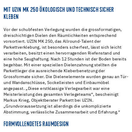
MIT UZIN MK 250 ÖKOLOGISCH UND TECHNISCH SICHER
KLEBEN
Vor der schubfesten Verlegung wurden die grossformatigen,
dreischichtigen Dielen den Räumlichkeiten entsprechend
vorsortiert. UZIN MK 250, das Allround-Talent der
Parkettverklebung, ist besonders scherfest, lässt sich leicht
verarbeiten, besitzt einen hervorragenden Riefenstand und
eine hohe Saughaftung. Nach 12 Stunden ist der Boden bereits
begehbar. Mit einer speziellen Dielenzahnung stellten die
Parkettleger die ausreichende Kleberbenetzung der
Grossformate sicher. Die Dielenelemente wurden genau an Tür-
und Wandanschlüsse, Sockelleisten und Einbaumöbel
angepasst. „Diese erstklassige Verlegearbeit war eine
Meisterleistung des gesamten Verlegeteams“, bescheinigt
Markus Krieg, Objektberater Parkett bei UZIN.
„Grundvoraussetzung ist allerdings die unkomplizierte
Abstimmung, verlässliche Zusammenarbeit und Erfahrung.“
FORMVOLLENDETES RAUMDESIGN