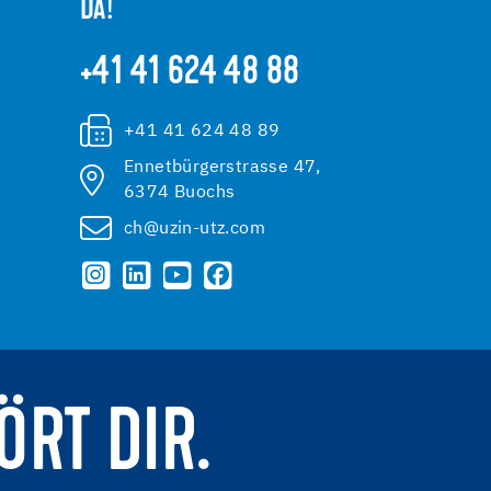
DA!
+41 41 624 48 88
+41 41 624 48 89
Ennetbürgerstrasse 47,
6374 Buochs
ch@uzin-utz.com
ÖRT DIR.