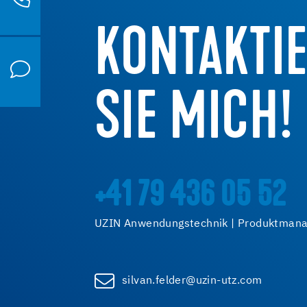
KONTAKTI
SIE MICH!
+41 79 436 05 52
UZIN Anwendungstechnik | Produktman
silvan.felder@uzin-utz.com