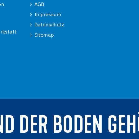
en
AGB
Impressum
e
Datenschutz
rkstatt
Sitemap
ND DER BODEN GEH