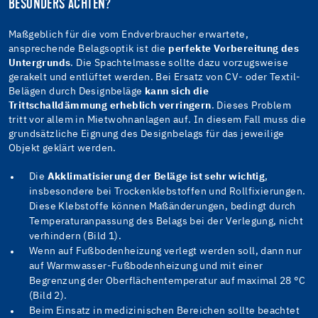
BESONDERS ACHTEN?
Maßgeblich für die vom Endverbraucher erwartete,
ansprechende Belagsoptik ist die
perfekte Vorbereitung des
Untergrunds
. Die Spachtelmasse sollte dazu vorzugsweise
gerakelt und entlüftet werden. Bei Ersatz von CV- oder Textil-
Belägen durch Designbeläge
kann sich die
Trittschalldämmung erheblich verringern
. Dieses Problem
tritt vor allem in Mietwohnanlagen auf. In diesem Fall muss die
grundsätzliche Eignung des Designbelags für das jeweilige
Objekt geklärt werden.
Die
Akklimatisierung der Beläge ist sehr wichtig
,
insbesondere bei Trockenklebstoffen und Rollfixierungen.
Diese Klebstoffe können Maßänderungen, bedingt durch
Temperaturanpassung des Belags bei der Verlegung, nicht
verhindern (Bild 1).
Wenn auf Fußbodenheizung verlegt werden soll, dann nur
auf Warmwasser-Fußbodenheizung und mit einer
Begrenzung der Oberflächentemperatur auf maximal 28 °C
(Bild 2).
Beim Einsatz in medizinischen Bereichen sollte beachtet