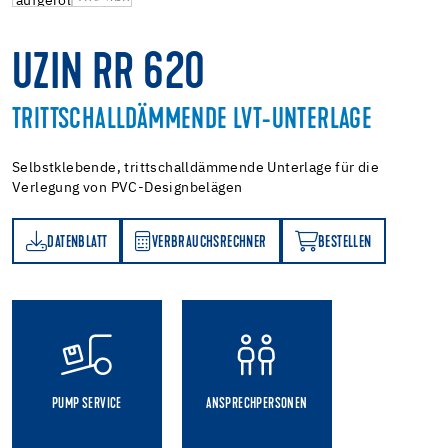
UZIN RR 620
TRITTSCHALLDÄMMENDE LVT-UNTERLAGE
Selbstklebende, trittschalldämmende Unterlage für die
Verlegung von PVC-Designbelägen
DATENBLATT
VERBRAUCHSRECHNER
BESTELLEN
TT
VERBRAUCHSRECHNER
BESTELLEN
PUMP SERVICE
ANSPRECHPERSONEN