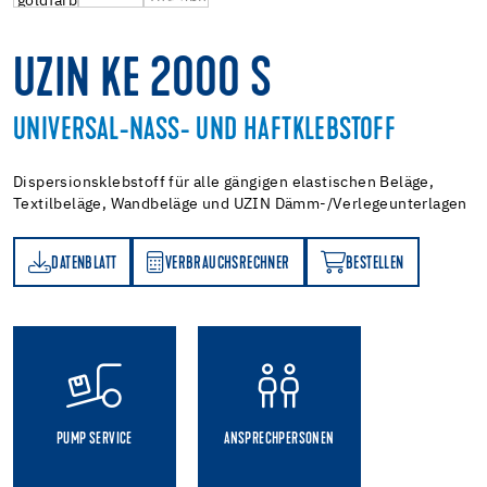
UZIN KE 2000 S
UNIVERSAL-NASS- UND HAFTKLEBSTOFF
Dispersionsklebstoff für alle gängigen elastischen Beläge,
Textilbeläge, Wandbeläge und UZIN Dämm-/Verlegeunterlagen
DATENBLATT
VERBRAUCHSRECHNER
BESTELLEN
TT
VERBRAUCHSRECHNER
BESTELLEN
PUMP SERVICE
ANSPRECHPERSONEN