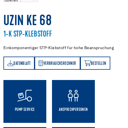
UZIN KE 68
1-K STP-KLEBSTOFF
Einkomponentiger STP-Klebstoff für hohe Beanspruchung
DATENBLATT
VERBRAUCHSRECHNER
BESTELLEN
TT
VERBRAUCHSRECHNER
BESTELLEN
PUMP SERVICE
ANSPRECHPERSONEN