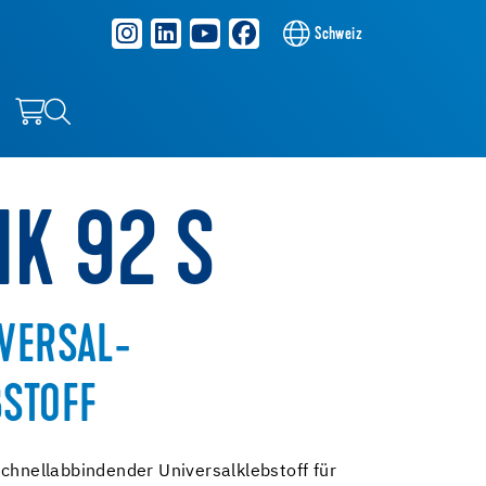
Schweiz
MK 92 S
VERSAL-
BSTOFF
schnellabbindender Universalklebstoff für