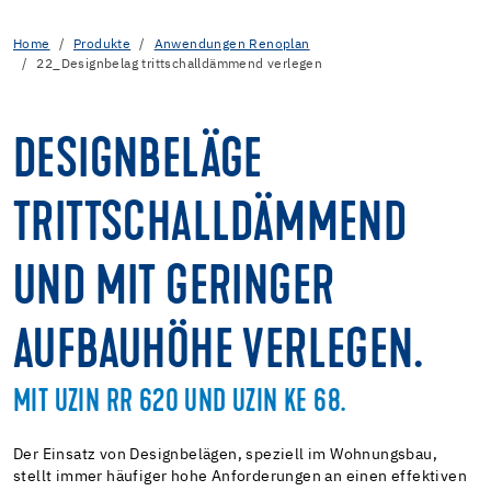
Home
Produkte
Anwendungen Renoplan
22_Designbelag trittschalldämmend verlegen
DESIGNBELÄGE
TRITTSCHALLDÄMMEND
UND MIT GERINGER
AUFBAUHÖHE VERLEGEN.
MIT UZIN RR 620 UND UZIN KE 68.
Der Einsatz von Designbelägen, speziell im Wohnungsbau,
stellt immer häufiger hohe Anforderungen an einen effektiven