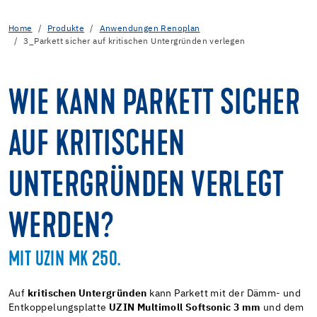
Home
Produkte
Anwendungen Renoplan
3_Parkett sicher auf kritischen Untergründen verlegen
WIE KANN PARKETT SICHER
AUF KRITISCHEN
UNTERGRÜNDEN VERLEGT
WERDEN?
MIT UZIN MK 250.
Auf
kritischen Untergründen
kann Parkett mit der Dämm- und
Entkoppelungsplatte
UZIN Multimoll Softsonic 3 mm
und dem