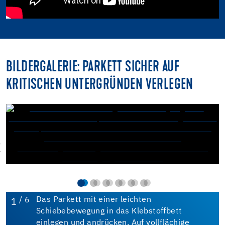
BILDERGALERIE: PARKETT SICHER AUF
KRITISCHEN UNTERGRÜNDEN VERLEGEN
/ 6
Das Parkett mit einer leichten
1
Schiebebewegung in das Klebstoffbett
einlegen und andrücken. Auf vollflächige