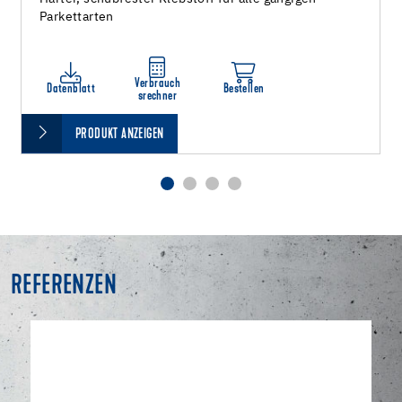
Parkettarten
Verbrauch
Datenblatt
Bestellen
srechner
PRODUKT ANZEIGEN
REFERENZEN