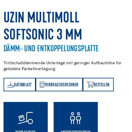
UZIN MULTIMOLL
SOFTSONIC 3 MM
DÄMM- UND ENTKOPPELUNGSPLATTE
Trittschalldämmende Unterlage mit geringer Aufbauhöhe für
geklebte Parkettverlegung
DATENBLATT
VERBRAUCHSRECHNER
BESTELLEN
TT
VERBRAUCHSRECHNER
BESTELLEN