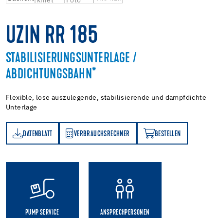
UZIN RR 185
STABILISIERUNGSUNTERLAGE /
ABDICHTUNGSBAHN*
Flexible, lose auszulegende, stabilisierende und dampfdichte
Unterlage
DATENBLATT
VERBRAUCHSRECHNER
BESTELLEN
TT
VERBRAUCHSRECHNER
BESTELLEN
PUMP SERVICE
ANSPRECHPERSONEN