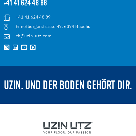
+41 41 624 48 88
+41 41 624 48 89
Ennetbürgerstrasse 47, 6374 Buochs
ch@uzin-utz.com
UZIN. UND DER BODEN GEHÖRT DIR.