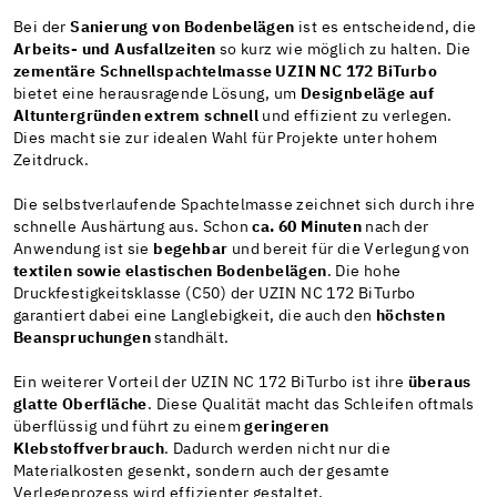
Bei der
Sanierung von Bodenbelägen
ist es entscheidend, die
Arbeits- und Ausfallzeiten
so kurz wie möglich zu halten. Die
zementäre Schnellspachtelmasse UZIN NC 172 BiTurbo
bietet eine herausragende Lösung, um
Designbeläge auf
Altuntergründen extrem schnell
und effizient zu verlegen.
Dies macht sie zur idealen Wahl für Projekte unter hohem
Zeitdruck.
Die selbstverlaufende Spachtelmasse zeichnet sich durch ihre
schnelle Aushärtung aus. Schon
ca. 60 Minuten
nach der
Anwendung ist sie
begehbar
und bereit für die Verlegung von
textilen sowie elastischen Bodenbelägen
. Die hohe
Druckfestigkeitsklasse (C50) der UZIN NC 172 BiTurbo
garantiert dabei eine Langlebigkeit, die auch den
höchsten
Beanspruchungen
standhält.
Ein weiterer Vorteil der UZIN NC 172 BiTurbo ist ihre
überaus
glatte Oberfläche
. Diese Qualität macht das Schleifen oftmals
überflüssig und führt zu einem
geringeren
Klebstoffverbrauch
. Dadurch werden nicht nur die
Materialkosten gesenkt, sondern auch der gesamte
Verlegeprozess wird effizienter gestaltet.