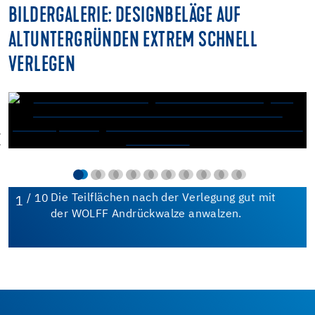
BILDERGALERIE: DESIGNBELÄGE AUF
ALTUNTERGRÜNDEN EXTREM SCHNELL
VERLEGEN
/ 10
Die Teilflächen nach der Verlegung gut mit
1
der WOLFF Andrückwalze anwalzen.