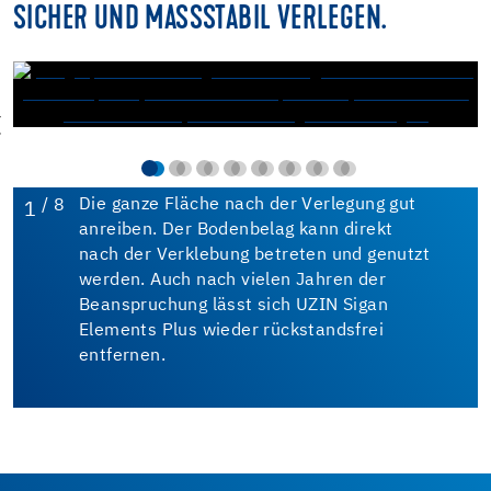
SICHER UND MASSSTABIL VERLEGEN.
/ 8
Die ganze Fläche nach der Verlegung gut
1
anreiben. Der Bodenbelag kann direkt
nach der Verklebung betreten und genutzt
werden. Auch nach vielen Jahren der
Beanspruchung lässt sich UZIN Sigan
Elements Plus wieder rückstandsfrei
entfernen.