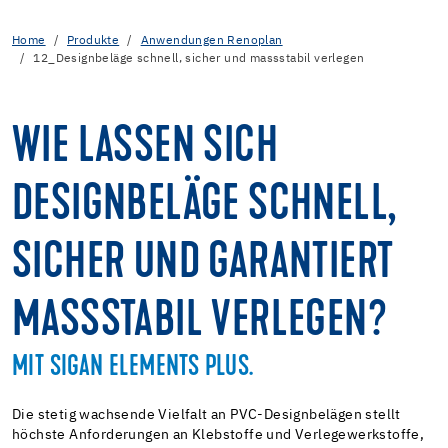
Home
Produkte
Anwendungen Renoplan
12_Designbeläge schnell, sicher und massstabil verlegen
WIE LASSEN SICH
DESIGNBELÄGE SCHNELL,
SICHER UND GARANTIERT
MASSSTABIL VERLEGEN?
MIT SIGAN ELEMENTS PLUS.
Die stetig wachsende Vielfalt an PVC-Designbelägen stellt
höchste Anforderungen an Klebstoffe und Verlegewerkstoffe,