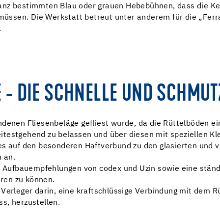
anz bestimmten Blau oder grauen Hebebühnen, dass die Ke
n müssen. Die Werkstatt betreut unter anderem für die „Fe
.
TE - DIE SCHNELLE UND SCHM
denen Fliesenbeläge gefliest wurde, da die Rüttelböden ei
itestgehend zu belassen und über diesen mit speziellen Kl
es auf den besonderen Haftverbund zu den glasierten und 
 an.
ene Aufbauempfehlungen von codex und Uzin sowie eine stän
eren zu können.
Verleger darin, eine kraftschlüssige Verbindung mit dem Rü
s, herzustellen.