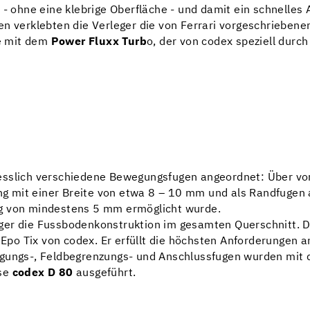
 - ohne eine klebrige Oberfläche - und damit ein schnelles 
en verklebten die Verleger die von Ferrari vorgeschrieben
re mit dem
Power Fluxx Turb
o, der von codex speziell durch
iesslich verschiedene Bewegungsfugen angeordnet: Über v
zung mit einer Breite von etwa 8 – 10 mm und als Randfugen
ng von mindestens 5 mm ermöglicht wurde.
ger die Fussbodenkonstruktion im gesamten Querschnitt. 
o Tix von codex. Er erfüllt die höchsten Anforderungen a
egungs-, Feldbegrenzungs- und Anschlussfugen wurden mit 
sse
codex D 80
ausgeführt.