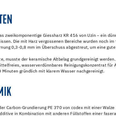
TEN
s zweikomponentige Giessharz KR 416 von Uzin – ein dünn
issen. Die mit Harz vergossenen Bereiche wurden noch im f
rnung 0,3-0,8 mm im Überschuss abgestreut, um eine gute
nte, musste der keramische Altbelag grundgereinigt werden.
mittelfreies, wasserverdünnbares Reinigungskonzentrat für
 Minuten gründlich mit klarem Wasser nachgereinigt.
MIK
 der Carbon-Grundierung PE 370 von codex mit einer Walz
ditive in Kombination mit anderen Füllstoffen einer fasera