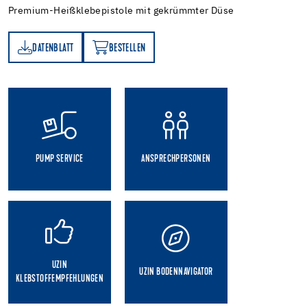
Premium-Heißklebepistole mit gekrümmter Düse
DATENBLATT
BESTELLEN
TT
BESTELLEN
PUMP SERVICE
ANSPRECHPERSONEN
UZIN
UZIN BODENNAVIGATOR
KLEBSTOFFEMPFEHLUNGEN