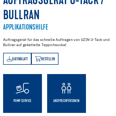
AUFTRAGSGERÄT U-TACK /
BULLRAN
APPLIKATIONSHILFE
Auftragsgerät für das schnelle Auftragen von UZIN U-Tack und
Bullran auf gekettelte Teppichsockel
DATENBLATT
BESTELLEN
TT
BESTELLEN
PUMP SERVICE
ANSPRECHPERSONEN