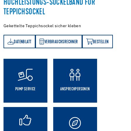
HOCHLEISTUNGS-SOCKELBAND FÜR
TEPPICHSOCKEL
Gekettelte Teppichsockel sicher kleben
DATENBLATT
VERBRAUCHSRECHNER
BESTELLEN
TT
VERBRAUCHSRECHNER
BESTELLEN
PUMP SERVICE
ANSPRECHPERSONEN