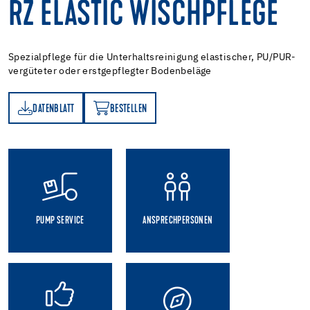
RZ ELASTIC WISCHPFLEGE
Spezialpflege für die Unterhaltsreinigung elastischer, PU/PUR-
vergüteter oder erstgepflegter Bodenbeläge
DATENBLATT
BESTELLEN
TT
BESTELLEN
PUMP SERVICE
ANSPRECHPERSONEN