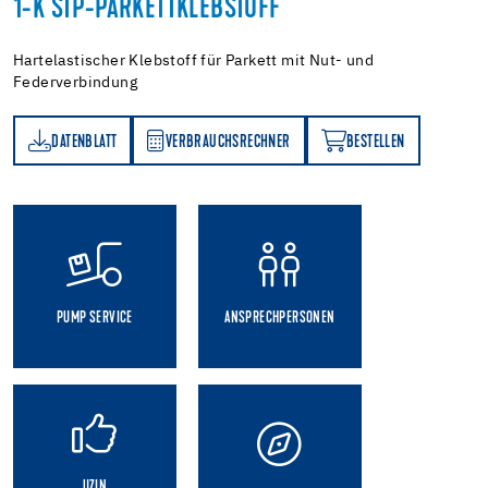
1-K STP-PARKETTKLEBSTOFF
Hartelastischer Klebstoff für Parkett mit Nut- und
Federverbindung
DATENBLATT
VERBRAUCHSRECHNER
BESTELLEN
TT
VERBRAUCHSRECHNER
BESTELLEN
PUMP SERVICE
ANSPRECHPERSONEN
UZIN