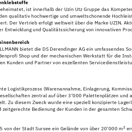
enklebstoffe
 beheimatet, ist innerhalb der Uzin Utz Gruppe das Kompete
den qualitativ hochwertige und umweltschonende Hochleist
t. Der Vertrieb erfolgt weltweit über die Marke UZIN. Akt
r Entwicklung und Qualitätssicherung von innovativen Pro
hinenbereich
LLMANN bietet die DS Derendinger AG ein umfassendes So
enprofi Shop und der mechanischen Werkstatt für die Ins
eren Kunden und Partner von exzellenten Servicedienstleis
amte Logistikprozess (Warenannahme, Einlagerung, Kommiss
 Gesellschaften zentral auf über 3‘000 Palettenplätzen und
t. Zu diesem Zweck wurde eine speziell konzipierte Lagerl
d zeitgerechte Bedienung der Kunden in der gesamten Schw
2
5 von der Stadt Sursee ein Gelände von über 20'000 m
er