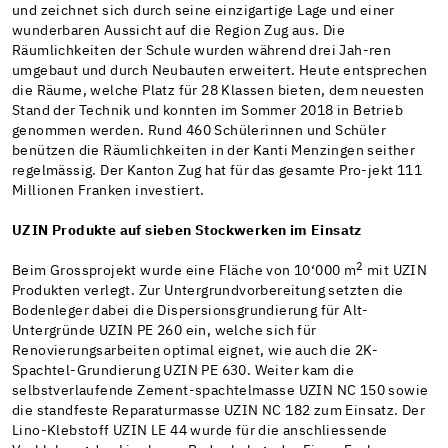
und zeichnet sich durch seine einzigartige Lage und einer
wunderbaren Aussicht auf die Region Zug aus. Die
Räumlichkeiten der Schule wurden während drei Jah-ren
umgebaut und durch Neubauten erweitert. Heute entsprechen
die Räume, welche Platz für 28 Klassen bieten, dem neuesten
Stand der Technik und konnten im Sommer 2018 in Betrieb
genommen werden. Rund 460 Schülerinnen und Schüler
benützen die Räumlichkeiten in der Kanti Menzingen seither
regelmässig. Der Kanton Zug hat für das gesamte Pro-jekt 111
Millionen Franken investiert.
UZIN Produkte auf sieben Stockwerken im Einsatz
2
Beim Grossprojekt wurde eine Fläche von 10‘000 m
mit UZIN
Produkten verlegt. Zur Untergrundvorbereitung setzten die
Bodenleger dabei die Dispersionsgrundierung für Alt-
Untergründe UZIN PE 260 ein, welche sich für
Renovierungsarbeiten optimal eignet, wie auch die 2K-
Spachtel-Grundierung UZIN PE 630. Weiter kam die
selbstverlaufende Zement-spachtelmasse UZIN NC 150 sowie
die standfeste Reparaturmasse UZIN NC 182 zum Einsatz. Der
Lino-Klebstoff UZIN LE 44 wurde für die anschliessende