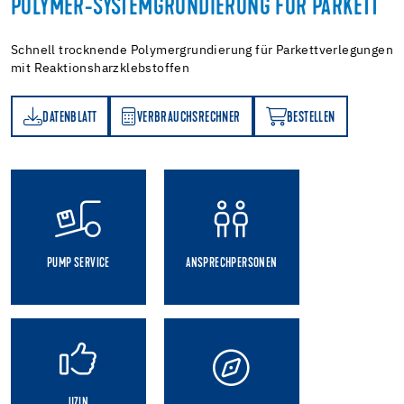
POLYMER-SYSTEMGRUNDIERUNG FÜR PARKETT
Schnell trocknende Polymergrundierung für Parkettverlegungen
mit Reaktionsharzklebstoffen
DATENBLATT
VERBRAUCHSRECHNER
BESTELLEN
TT
VERBRAUCHSRECHNER
BESTELLEN
PUMP SERVICE
ANSPRECHPERSONEN
UZIN