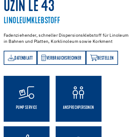
UZIN LE 43
LINOLEUMKLEBSTOFF
Fadenziehender, schneller Dispersionsklebstoff für Linoleum
in Bahnen und Platten, Korklinoleum sowie Korkment
DATENBLATT
VERBRAUCHSRECHNER
BESTELLEN
TT
VERBRAUCHSRECHNER
BESTELLEN
PUMP SERVICE
ANSPRECHPERSONEN