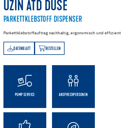
UZIN ATD DÜSE
PARKETTKLEBSTOFF DISPENSER
Parkettklebstoffauftrag nachhaltig, ergonomisch und effizient
DATENBLATT
BESTELLEN
TT
BESTELLEN
PUMP SERVICE
ANSPRECHPERSONEN