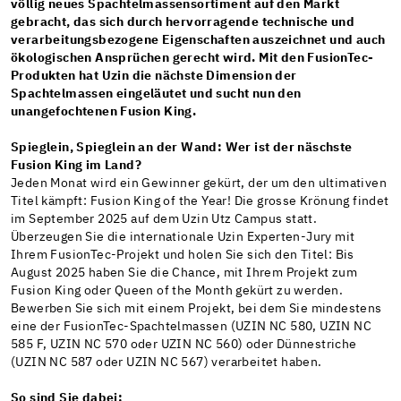
völlig neues Spachtelmassensortiment auf den Markt
gebracht, das sich durch hervorragende technische und
verarbeitungsbezogene Eigenschaften auszeichnet und auch
ökologischen Ansprüchen gerecht wird. Mit den FusionTec-
Produkten hat Uzin die nächste Dimension der
Spachtelmassen eingeläutet und sucht nun den
unangefochtenen Fusion King.
Spieglein, Spieglein an der Wand: Wer ist der näschste
Fusion King im Land?
Jeden Monat wird ein Gewinner gekürt, der um den ultimativen
Titel kämpft: Fusion King of the Year! Die grosse Krönung findet
im September 2025 auf dem Uzin Utz Campus statt.
Überzeugen Sie die internationale Uzin Experten-Jury mit
Ihrem FusionTec-Projekt und holen Sie sich den Titel: Bis
August 2025 haben Sie die Chance, mit Ihrem Projekt zum
Fusion King oder Queen of the Month gekürt zu werden.
Bewerben Sie sich mit einem Projekt, bei dem Sie mindestens
eine der FusionTec-Spachtelmassen (UZIN NC 580, UZIN NC
585 F, UZIN NC 570 oder UZIN NC 560) oder Dünnestriche
(UZIN NC 587 oder UZIN NC 567) verarbeitet haben.
So sind Sie dabei: