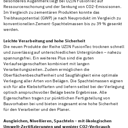
besonderes Augenmerk liegt bei UZIN FusionTec auf
Ressourcenschonung und der Senkung von CO2-Emissisonen.
Im Vergleich zu zementären Produkten konnte das
Treibhauspotential (GWP) je nach Neuprodukt im Vergleich zu
konventionellen Zement-Spachtelmassen bis zu 39 % gesenkt
werden.
Leichte Verarbeitung und hohe Sicherheit
Die neuen Produkte der Reihe UZIN FusionTec trocknen schnell
und zuverlässig auf unterschiedlichen Untergründen – nahezu
spannungsfrei. Ein weiteres Plus sind die guten
Verlaufseigenschaften kombiniert mit langen
Verarbeitungszeiten. Zudem ermöglichen die
Oberflächenbeschaffenheit und Saugfähigkeit eine optimale
Verlegung aller Arten von Belägen. Die Spachtelmassen eignen
sich für alle Klebstoffarten und liefern selbst bei der Verlegung
optisch anspruchsvoller Beläge beste Ergebnisse. Alle
Eigenschaften tragen zur pünktlichen Fertigstellung von
Bauvorhaben bei und bieten insgesamt eine hohe Sicherheit
für den Verarbeiter und den Planer.
Ausgleichen, Nivellieren, Spachteln – mit ökologischen
Umwelt-Zertifizierungen und weniger CO2-Verbrauch