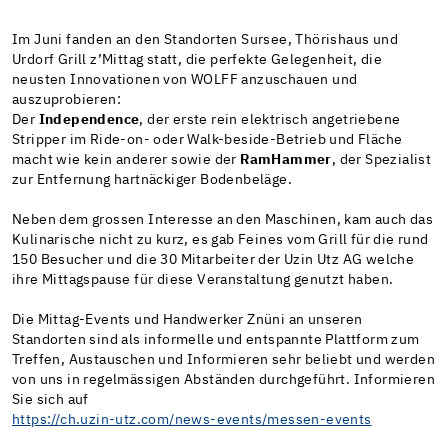
Im Juni fanden an den Standorten Sursee, Thörishaus und
Urdorf Grill z’Mittag statt, die perfekte Gelegenheit, die
neusten Innovationen von WOLFF anzuschauen und
auszuprobieren:
Der
Independence
, der erste rein elektrisch angetriebene
Stripper im Ride-on- oder Walk-beside-Betrieb und Fläche
macht wie kein anderer sowie der
RamHammer
, der Spezialist
zur Entfernung hartnäckiger Bodenbeläge.
Neben dem grossen Interesse an den Maschinen, kam auch das
Kulinarische nicht zu kurz, es gab Feines vom Grill für die rund
150 Besucher und die 30 Mitarbeiter der Uzin Utz AG welche
ihre Mittagspause für diese Veranstaltung genutzt haben.
Die Mittag-Events und Handwerker Znüni an unseren
Standorten sind als informelle und entspannte Plattform zum
Treffen, Austauschen und Informieren sehr beliebt und werden
von uns in regelmässigen Abständen durchgeführt. Informieren
Sie sich auf
https://ch.uzin-utz.com/news-events/messen-events